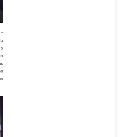
de
la
mo
la
as
es
as