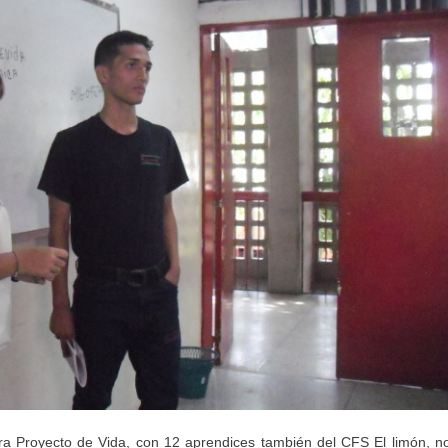
edra Proyecto de Vida, con 12 aprendices también del CFS El limón, n