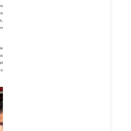
os
es
s,
ón
de
as
el
 o