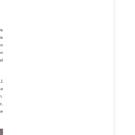
de
de
on
ón
al
11
ca
n.
e,
se