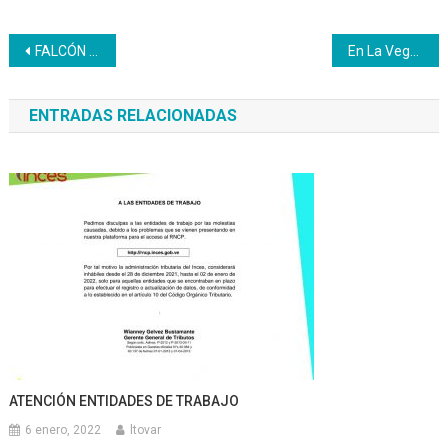
Navegación
FALCÓN | En Inces conocen sobre la violencia de género
En La Vega activistas de la canción necesaria impulsan la paz
de
ENTRADAS RELACIONADAS
entradas
ATENCIÓN ENTIDADES DE TRABAJO
6 enero, 2022
ltovar