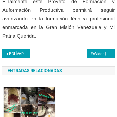
Finalmente este Proyeto de Formación y
Auformación Productiva permitirá seguir
avanzando en la formación técnica profesional
enmarcada en la Gran Misión Venezuela y Mi
Patria Querida.
Navegación
BOLÍVAR | Inces brinda oportunidad a 60 pasantes en sus prácticas Profesionales
EnVideo | NOTINCES
de
ENTRADAS RELACIONADAS
entradas