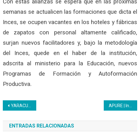
Con estas alianzas se espera que en las próximas
semanas se actualicen las formaciones que dicta el
Inces, se ocupen vacantes en los hoteles y fábricas
de zapatos con personal altamente calificado,
surjan nuevos facilitadores y, bajo la metodología
del Inces, quede en el haber de la institución,
adscrita al ministerio para la Educación, nuevos
Programas de Formación y Autoformación
Productiva.
Navegación
YARACUY | Continúan jornadas de acreditación de saberes en el ámbito educativo
APURE | Inces se suma a la jornada Amor en Acción en la Comunidad La Guamita II A
de
ENTRADAS RELACIONADAS
entradas