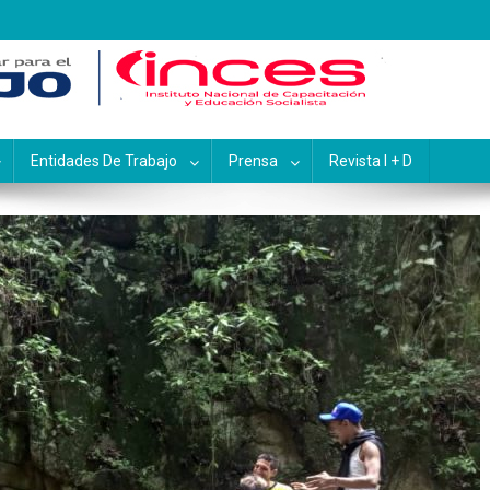
pacitación y Educación Socialis
Entidades De Trabajo
Prensa
Revista I + D