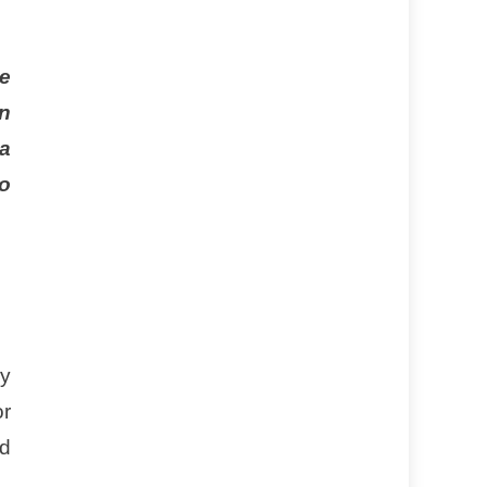
de
en
da
io
 y
or
ad