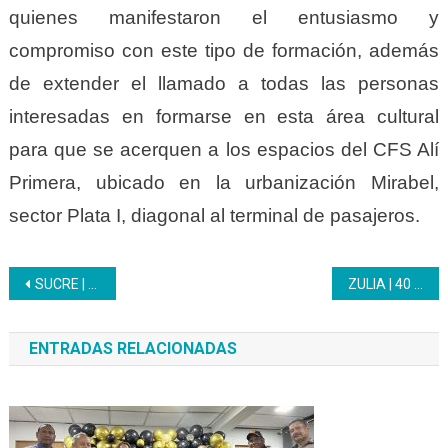
quienes manifestaron el entusiasmo y
compromiso con este tipo de formación, además
de extender el llamado a todas las personas
interesadas en formarse en esta área cultural
para que se acerquen a los espacios del CFS Alí
Primera, ubicado en la urbanización Mirabel,
sector Plata I, diagonal al terminal de pasajeros.
Navegación
SUCRE | Cerró formación en el área de repostería
ZULIA | 40 trabajadores inician formación en el Inces en el perfil Mesonero / Azafata en el hotel Tibisay
de
ENTRADAS RELACIONADAS
entradas