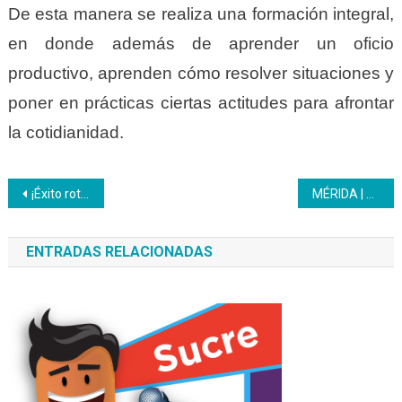
De esta manera se realiza una formación integral,
en donde además de aprender un oficio
productivo, aprenden cómo resolver situaciones y
poner en prácticas ciertas actitudes para afrontar
la cotidianidad.
Navegación
¡Éxito rotundo del 1er Festival de Actividad Física «Venezuela Activa Laboral»!
MÉRIDA | 142 trabajadores municipales recibieron certificados del Inces en áreas administrativas
de
ENTRADAS RELACIONADAS
entradas