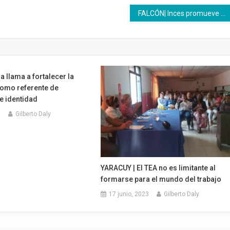
FALCÓN| Inces promueve el empoderamiento femenino a través de la panadería
a llama a fortalecer la
omo referente de
e identidad
8
Gilberto Daly
YARACUY | El TEA no es limitante al
formarse para el mundo del trabajo
17 junio, 2023
Gilberto Daly