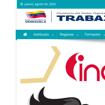
Saltar
jueves, agosto 06, 2026
al
contenido
Instituto Nacional de Ca
Inces
Institución
Regiones
Formación