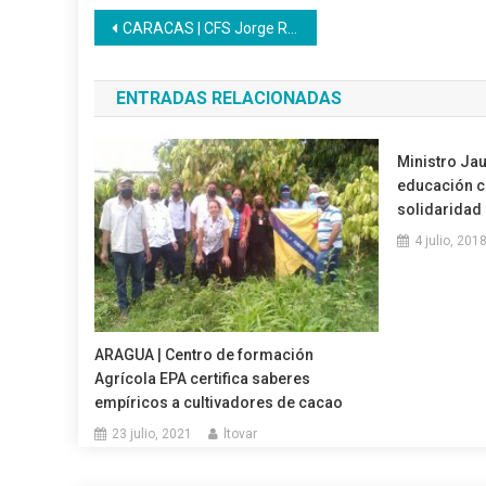
Navegación
CARACAS | CFS Jorge Rodríguez finaliza formación en panadería
de
ENTRADAS RELACIONADAS
entradas
Ministro Jau
educación c
solidaridad 
4 julio, 201
ARAGUA | Centro de formación
Agrícola EPA certifica saberes
empíricos a cultivadores de cacao
23 julio, 2021
ltovar