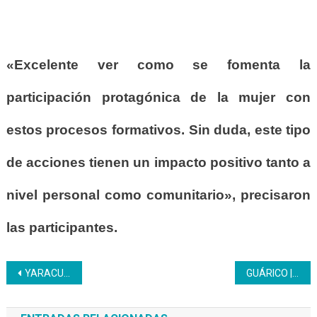
«Excelente ver como se fomenta la
participación protagónica de la mujer con
estos procesos formativos. Sin duda, este tipo
de acciones tienen un impacto positivo tanto a
nivel personal como comunitario», precisaron
las participantes.
Navegación
YARACUY | Estudiantes del programa Bachillerato Productivo aprenden la técnica en Servicio de Bar
GUÁRICO | La Fundación Telefónica Movistar organizó el Foro Conecta Empleo de América Latina: Empleabilidad Juvenil – Primer Empleo
de