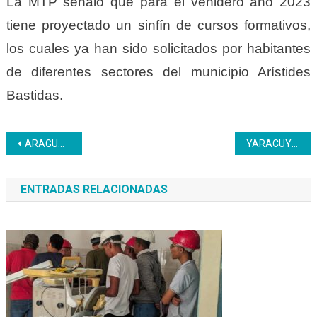
La MTP señaló que para el venidero año 2023
tiene proyectado un sinfín de cursos formativos,
los cuales ya han sido solicitados por habitantes
de diferentes sectores del municipio Arístides
Bastidas.
Navegación
ARAGUA | Los niños disfrutaron de piscinada navideña
YARACUY | Hijos de trabajadores del Inces disfrutaron de compartir navideño
de
ENTRADAS RELACIONADAS
entradas