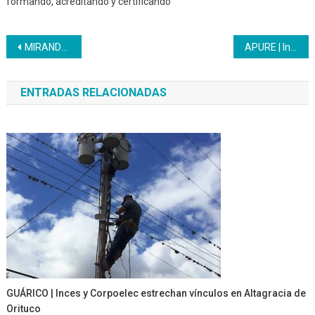
formando, acreditando y certificando
Navegación
MIRANDA | Fueron certificados 78 emprendedores
APURE | Inces abre cursos en la base de misiones Villa del Sol
de
ENTRADAS RELACIONADAS
entradas
GUÁRICO | Inces y Corpoelec estrechan vínculos en Altagracia de
Orituco