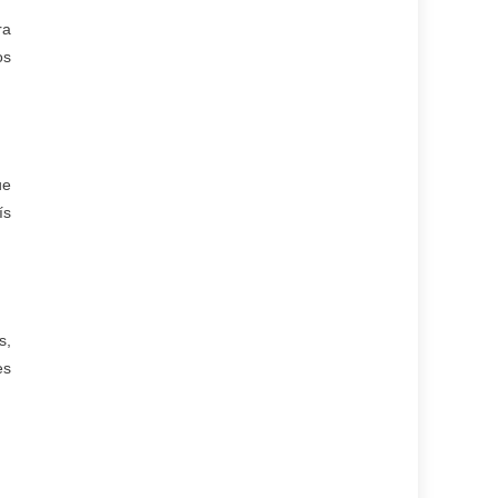
ra
os
ue
ís
s,
es