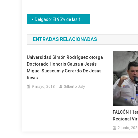
Navegación
Delgado: El 95% de las fallas eléctricas se deben a la intervención de terceros
de
ENTRADAS RELACIONADAS
entradas
Universidad Simón Rodríguez otorga
Doctorado Honoris Causa a Jesús
Miguel Suescum y Gerardo De Jesús
Rivas
9 mayo, 2018
Gilberto Daly
FALCÓN | 1e
Regional Vir
2 junio, 202