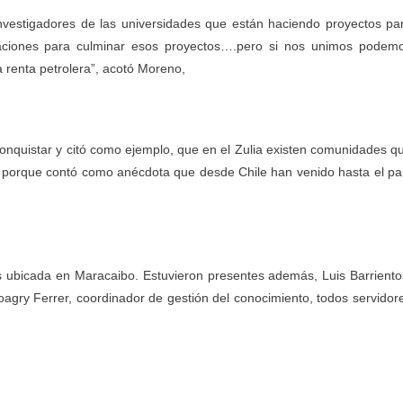
vestigadores de las universidades que están haciendo proyectos pa
itaciones para culminar esos proyectos….pero si nos unimos podem
a renta petrolera”, acotó Moreno,
nquistar y citó como ejemplo, que en el Zulia existen comunidades q
r porque contó como anécdota que desde Chile han venido hasta el pa
es ubicada en Maracaibo. Estuvieron presentes además, Luis Barriento
Jhoagry Ferrer, coordinador de gestión del conocimiento, todos servidor