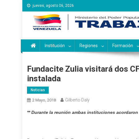
Saltar
jueves, agosto 06, 2026
al
contenido
Instituto Nacional de Ca
Inces
Institución
Regiones
Formación
Fundacite Zulia visitará dos C
instalada
Noticias
Gilberto Daly
2 Mayo, 2018
** Durante la reunión ambas instituciones acordaron r