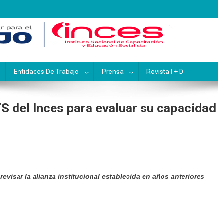
pacitación y Educación Socialis
Entidades De Trabajo
Prensa
Revista I + D
FS del Inces para evaluar su capacidad
evisar la alianza institucional establecida en años anteriores