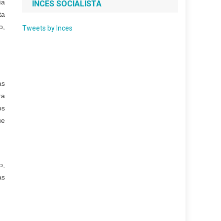
ía
INCES SOCIALISTA
ta
o,
Tweets by Inces
as
ra
os
ue
o,
as