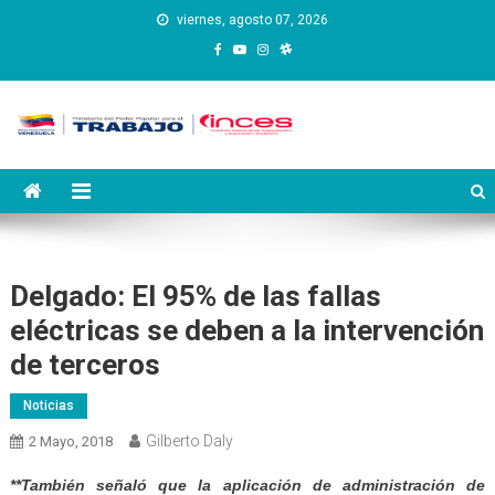
Saltar
viernes, agosto 07, 2026
al
contenido
Instituto Nacional de
Inces
Capacitación y Educación
Socialista
Delgado: El 95% de las fallas
eléctricas se deben a la intervención
de terceros
Noticias
Gilberto Daly
2 Mayo, 2018
**También señaló que la aplicación de administración de