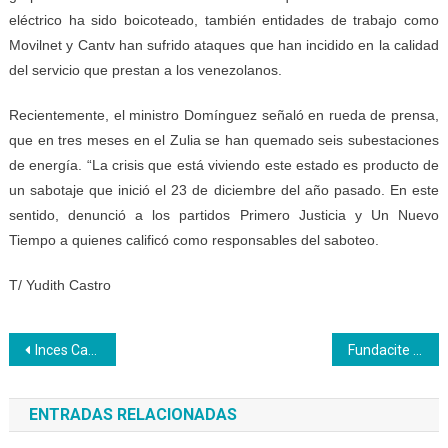
eléctrico ha sido boicoteado, también entidades de trabajo como
Movilnet y Cantv han sufrido ataques que han incidido en la calidad
del servicio que prestan a los venezolanos.
Recientemente, el ministro Domínguez señaló en rueda de prensa,
que en tres meses en el Zulia se han quemado seis subestaciones
de energía. “La crisis que está viviendo este estado es producto de
un sabotaje que inició el 23 de diciembre del año pasado. En este
sentido, denunció a los partidos Primero Justicia y Un Nuevo
Tiempo a quienes calificó como responsables del saboteo.
T/ Yudith Castro
Navegación
Inces Carabobo dicta formación sobre Motivación al Logro a entidades de trabajo
Fundacite Zulia visitará dos CFS del Inces para evaluar su capacidad instalada
de
ENTRADAS RELACIONADAS
entradas