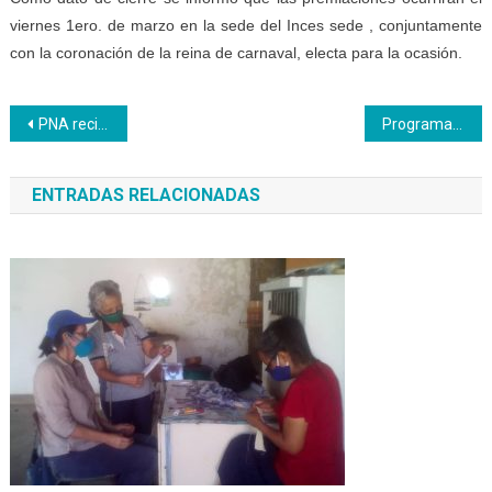
viernes 1ero. de marzo en la sede del Inces sede , conjuntamente
con la coronación de la reina de carnaval, electa para la ocasión.
Navegación
PNA recibirá taller de manejo de video y redes sociales
Programa Turismo de Miranda inició el curso Panadería Artesanal
de
ENTRADAS RELACIONADAS
entradas