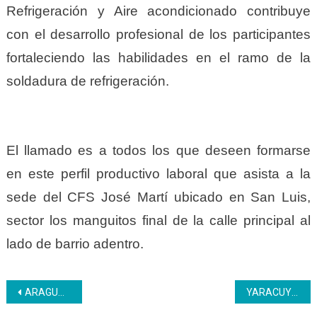
Refrigeración y Aire acondicionado contribuye
con el desarrollo profesional de los participantes
fortaleciendo las habilidades en el ramo de la
soldadura de refrigeración.
El llamado es a todos los que deseen formarse
en este perfil productivo laboral que asista a la
sede del CFS José Martí ubicado en San Luis,
sector los manguitos final de la calle principal al
lado de barrio adentro.
Navegación
ARAGUA | Con salud y alegría El Inces se crece junto al pueblo trabajador en una jornada de salud y asistencia integral
YARACUY | Aprendices Inces realizan visita pedagógica guiada en el hotel Antigua Misión