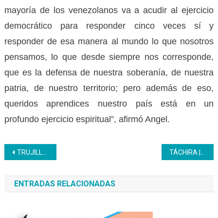
mayoría de los venezolanos va a acudir al ejercicio
democrático para responder cinco veces sí y
responder de esa manera al mundo lo que nosotros
pensamos, lo que desde siempre nos corresponde,
que es la defensa de nuestra soberanía, de nuestra
patria, de nuestro territorio; pero además de eso,
queridos aprendices nuestro país está en un
profundo ejercicio espiritual”, afirmó Angel.
Navegación
TRUJILLO | Liceo Inces consolida el primer lugar del reto de Ciencias Naturales
TÁCHIRA | Inces celebró el Primer Reto al Conocimiento sobre el Esequibo
de
ENTRADAS RELACIONADAS
entradas