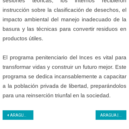
sesiones teóricas, los internos recibieron
instrucción sobre la clasificación de desechos, el
impacto ambiental del manejo inadecuado de la
basura y las técnicas para convertir residuos en
productos útiles.
El programa penitenciario del Inces es vital para
transformar vidas y construir un futuro mejor. Este
programa se dedica incansablemente a capacitar
a la población privada de libertad, preparándolos
para una reinserción triunfal en la sociedad.
Navegación
ARAGUA | Una vez más decimos presente en exitoso encuentro con UnaMujer
ARAGUA | El equipo Inces promueve innovaciones del campus virtual y del liceo Inces Aragua
de