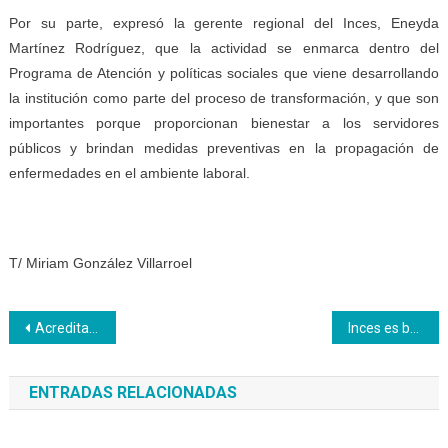
Por su parte, expresó la gerente regional del Inces, Eneyda
Martínez Rodríguez, que la actividad se enmarca dentro del
Programa de Atención y políticas sociales que viene desarrollando
la institución como parte del proceso de transformación, y que son
importantes porque proporcionan bienestar a los servidores
públicos y brindan medidas preventivas en la propagación de
enfermedades en el ambiente laboral.
T/ Miriam González Villarroel
Navegación
Acreditación en Peluquería y Barbería se realizó en escuela primaria Carmelo Fernández
Inces es bandera del trabajo y el combate por la vida
de
ENTRADAS RELACIONADAS
entradas