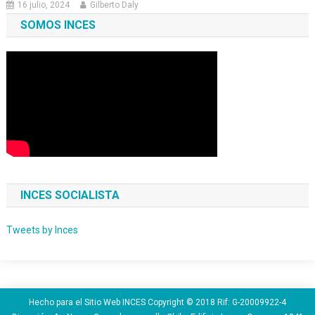
16 julio, 2024
Gilberto Daly
SOMOS INCES
INCES SOCIALISTA
Tweets by Inces
Hecho para el Sitio Web INCES Copyright © 2018 Rif: G-20009922-4