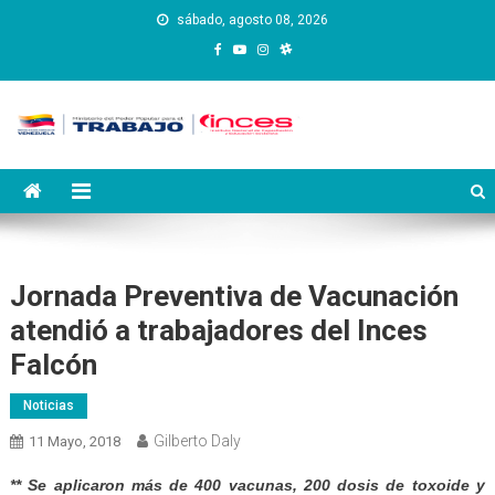
Saltar
sábado, agosto 08, 2026
al
contenido
Instituto Nacional de
Inces
Capacitación y Educación
Socialista
Jornada Preventiva de Vacunación
atendió a trabajadores del Inces
Falcón
Noticias
Gilberto Daly
11 Mayo, 2018
** Se aplicaron más de 400 vacunas, 200 dosis de toxoide y