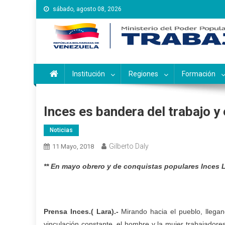
Saltar
sábado, agosto 08, 2026
al
contenido
Instituto Nacional de Ca
Inces
Institución
Regiones
Formación
Inces es bandera del trabajo y 
Noticias
Gilberto Daly
11 Mayo, 2018
** En mayo obrero y de conquistas populares Inces L
Prensa Inces.
(
Lara
)
.-
Mirando hacia el pueblo, llegand
vinculación constante, el hombre y la mujer trabajadore