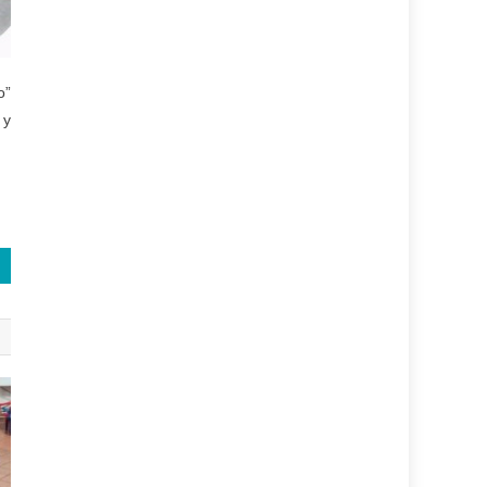
o”
 y