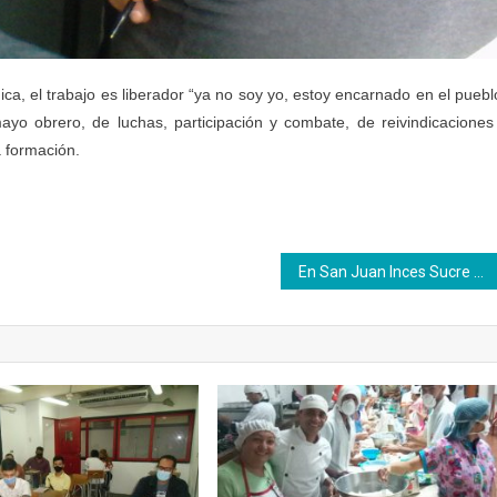
a, el trabajo es liberador “ya no soy yo, estoy encarnado en el puebl
o obrero, de luchas, participación y combate, de reivindicaciones
a formación.
En San Juan Inces Sucre entregó constancias de saberes empíricos a 126 personas