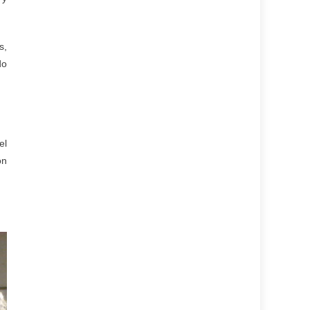
s,
do
el
ón