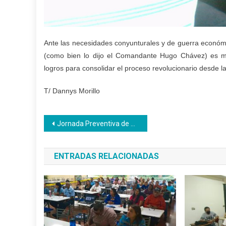
Ante las necesidades conyunturales y de guerra económic
(como bien lo dijo el Comandante Hugo Chávez) es may
logros para consolidar el proceso revolucionario desde l
T/ Dannys Morillo
Navegación
Jornada Preventiva de Vacunación atendió a trabajadores del Inces Falcón
de
ENTRADAS RELACIONADAS
entradas