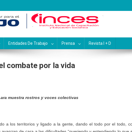
pacitación y Educación Socialis
Entidades De Trabajo
Prensa
Revista I + D
el combate por la vida
ara muestra rostros y voces colectivas
o a los territorios y ligado a la gente, dando el todo por el todo, c
s avanzan de cara a las dificultades “queriendo y entendiendo lo que 