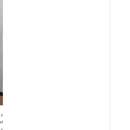
 y
el
 y