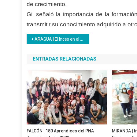
de crecimiento.
Gil señaló la importancia de la formació
transmitir su conocimiento adquirido a otr
Navegación
ARAGUA | El Inces en el municipio José Félix Ribas desde inicia talleres de formación.
de
ENTRADAS RELACIONADAS
entradas
FALCÓN | 180 Aprendices del PNA
MIRANDA | In