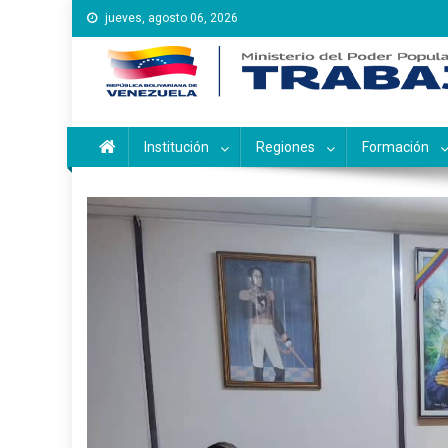
Saltar
jueves, agosto 06, 2026
al
contenido
Instituto Nacional de Ca
Inces
Institución
Regiones
Formación