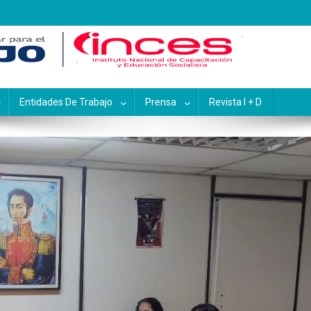
pacitación y Educación Socialis
Entidades De Trabajo
Prensa
Revista I + D