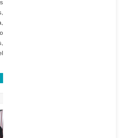
os
s,
a,
so
s,
el