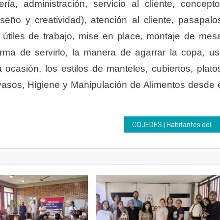
ía, administración, servicio al cliente, concept
iseño y creatividad), atención al cliente, pasapalo
o, útiles de trabajo, mise en place, montaje de mes
orma de servirlo, la manera de agarrar la copa, u
 ocasión, los estilos de manteles, cubiertos, plato
y vasos, Higiene y Manipulación de Alimentos desde 
COJEDES | Habitantes del sector Mata Abdón II aprenden la técnica para hacer panes