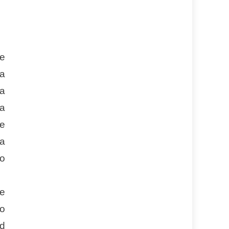
re
la
ia
la
de
la
ro
se
go
ed