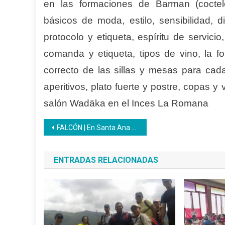
en las formaciones de Barman (cocteler
básicos de moda, estilo, sensibilidad, d
protocolo y etiqueta, espíritu de servici
comanda y etiqueta, tipos de vino, la f
correcto de las sillas y mesas para cada
aperitivos, plato fuerte y postre, copas 
salón Wadäka en el Inces La Romana
Navegación
FALCÓN | En Santa Ana aprenden el arte de la panificación
de
ENTRADAS RELACIONADAS
entradas