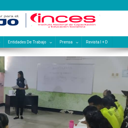
pacitación y Educación Socialis
Entidades De Trabajo
Prensa
Revista I + D