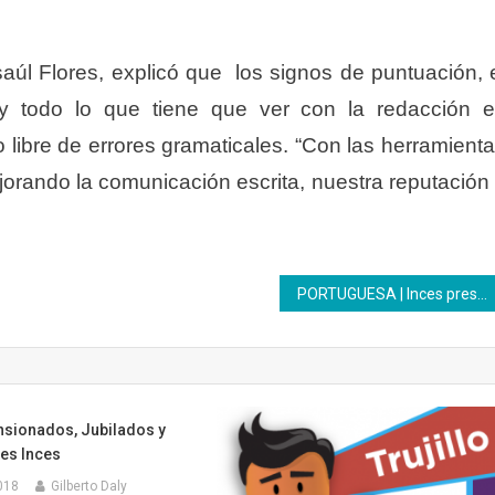
saúl Flores, explicó que los signos de puntuación, 
 todo lo que tiene que ver con la redacción 
o libre de errores gramaticales. “Con las herramient
rando la comunicación escrita, nuestra reputación
PORTUGUESA | Inces presente en la Expo Páez 2024
nsionados, Jubilados y
es Inces
018
Gilberto Daly