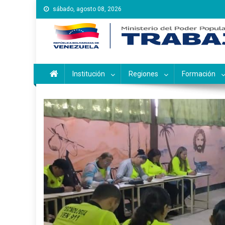
Saltar
sábado, agosto 08, 2026
al
contenido
Instituto Nacional de Ca
Inces
Institución
Regiones
Formación