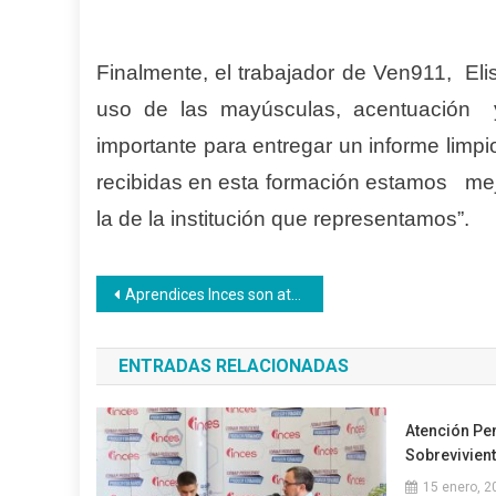
Finalmente, el trabajador de Ven911, Eli
uso de las mayúsculas, acentuación y
importante para entregar un informe limpi
recibidas en esta formación estamos mejo
la de la institución que representamos”.
Navegación
Aprendices Inces son atendidos en jornada de salud médica general
de
ENTRADAS RELACIONADAS
entradas
Atención Pe
Sobrevivient
15 enero, 2