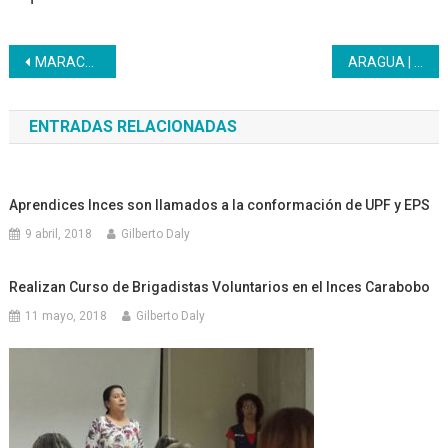
Navegación
MARACAY | El Inces región Aragua se unió al despliegue simultáneo del Lanzamiento del Plan Nacional de Formación de Promotores Culturales y Deportivos.
ARAGUA | El Inces es pilar en el desarrollo económico de la patria
de
ENTRADAS RELACIONADAS
entradas
Aprendices Inces son llamados a la conformación de UPF y EPS
9 abril, 2018
Gilberto Daly
Realizan Curso de Brigadistas Voluntarios en el Inces Carabobo
11 mayo, 2018
Gilberto Daly