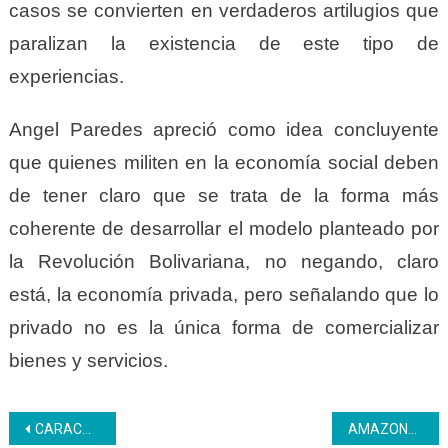
casos se convierten en verdaderos artilugios que
paralizan la existencia de este tipo de
experiencias.
Angel Paredes apreció como idea concluyente
que quienes militen en la economía social deben
de tener claro que se trata de la forma más
coherente de desarrollar el modelo planteado por
la Revolución Bolivariana, no negando, claro
está, la economía privada, pero señalando que lo
privado no es la única forma de comercializar
bienes y servicios.
Navegación
CARACAS | Inces hizo entrega de 94 certificados en el marco de la Gran Misión Venezuela Mujer
AMAZONAS | Liceo Inces realizó elecciones del consejo estudiantil