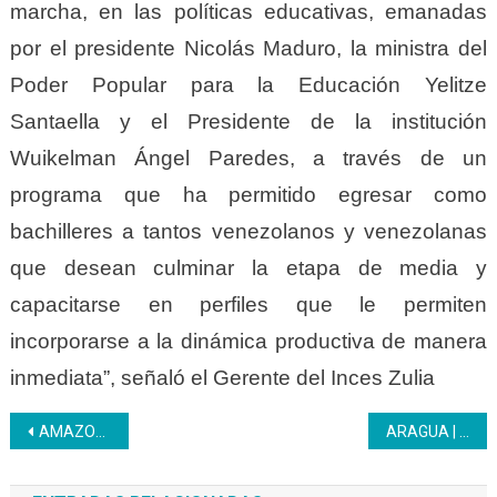
marcha, en las políticas educativas, emanadas
por el presidente Nicolás Maduro, la ministra del
Poder Popular para la Educación Yelitze
Santaella y el Presidente de la institución
Wuikelman Ángel Paredes, a través de un
programa que ha permitido egresar como
bachilleres a tantos venezolanos y venezolanas
que desean culminar la etapa de media y
capacitarse en perfiles que le permiten
incorporarse a la dinámica productiva de manera
inmediata”, señaló el Gerente del Inces Zulia
Navegación
AMAZONAS | Liceo Inces realizó elecciones del consejo estudiantil
ARAGUA | Vanguardia Inces acudió al llamado de la patria en La Gran Marcha de La Victoria
de