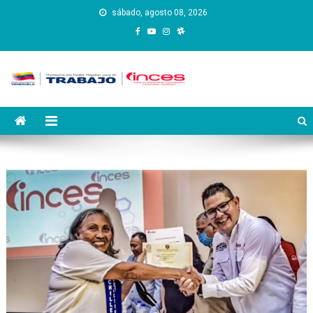
Saltar
sábado, agosto 08, 2026
al
contenido
Instituto Nacional de
Inces
Capacitación y Educación
Socialista