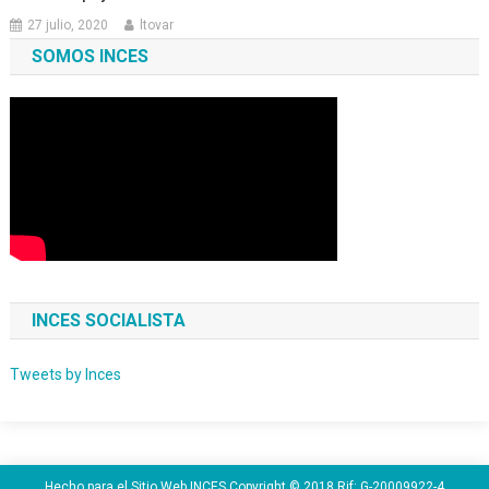
27 julio, 2020
ltovar
SOMOS INCES
INCES SOCIALISTA
Tweets by Inces
Hecho para el Sitio Web INCES Copyright © 2018 Rif: G-20009922-4