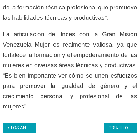
de la formación técnica profesional que promueve
las habilidades técnicas y productivas”.
La articulación del Inces con la Gran Misión
Venezuela Mujer es realmente valiosa, ya que
fortalece la formación y el empoderamiento de las
mujeres en diversas áreas técnicas y productivas.
“Es bien importante ver cómo se unen esfuerzos
para promover la igualdad de género y el
crecimiento personal y profesional de las
mujeres”.
Navegación
LOS ANDES | 27 merideños culminan el perfil productivo Panadero en el Inces
TRUJILLO | Inces abre inscripciones para plan vacacional