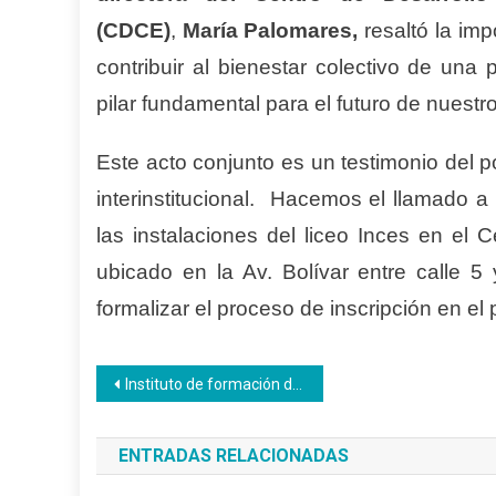
(CDCE)
,
María Palomares,
resaltó la im
contribuir al bienestar colectivo de una
pilar fundamental para el futuro de nuestro
Este acto conjunto es un testimonio del 
interinstitucional. Hacemos el llamado a 
las instalaciones del liceo Inces en el 
ubicado en la Av. Bolívar entre calle 5
formalizar el proceso de inscripción en el
Navegación
Instituto de formación del partido Morena de México entrevistó a Wuikelman Angel
de
ENTRADAS RELACIONADAS
entradas