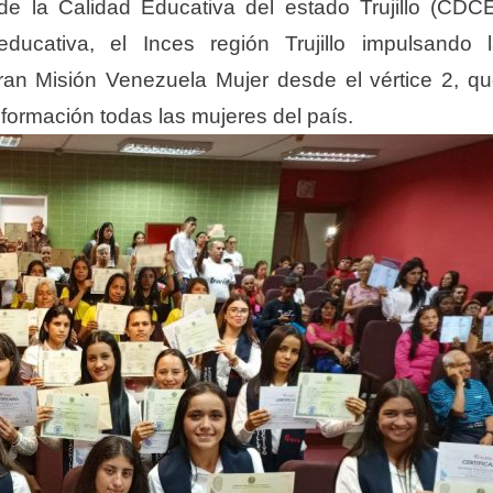
de la Calidad Educativa del estado Trujillo (CDC
ucativa, el Inces región Trujillo impulsando 
Gran Misión Venezuela Mujer desde el vértice 2, q
formación todas las mujeres del país.