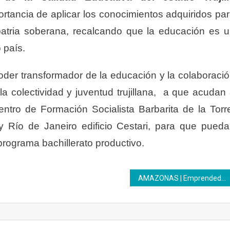
portancia de aplicar los conocimientos adquiridos pa
 patria soberana, recalcando que la educación es 
 país.
poder transformador de la educación y la colaboraci
la colectividad y juventud trujillana, a que acudan
Centro de Formación Socialista Barbarita de la Torr
 y Río de Janeiro edificio Cestari, para que pued
 programa bachillerato productivo.
AMAZONAS | Emprendedoras se forman en el perfil productivo Pastelero-Repostero