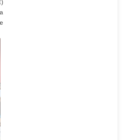
E)
la
ue