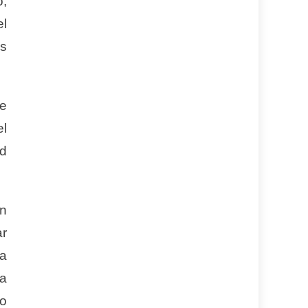
o,
el
s
ue
el
ud
ón
ar
ma
ía
no