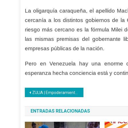
La oligarquía caraqueña, el apellido Ma
cercanía a los distintos gobiernos de la
riesgo más cercano es la fórmula Milei d
las mismas premisas del gobernante libe
empresas públicas de la nación.
Pero en Venezuela hay una enorme co
esperanza hecha conciencia está y contin
Navegación
ZULIA | Empoderamiento en Acción: 45 Mujeres egresan del Bachillerato Productivo Inces en un acto masivo
de
ENTRADAS RELACIONADAS
entradas