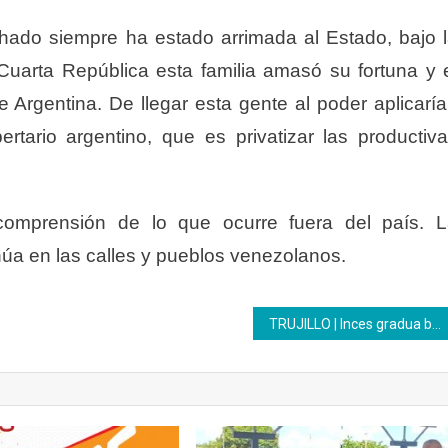
chado siempre ha estado arrimada al Estado, bajo 
 Cuarta República esta familia amasó su fortuna y 
e Argentina. De llegar esta gente al poder aplicarí
rtario argentino, que es privatizar las productiv
mprensión de lo que ocurre fuera del país. L
úa en las calles y pueblos venezolanos.
TRUJILLO | Inces gradua bachilleres y hace entrega de certificados