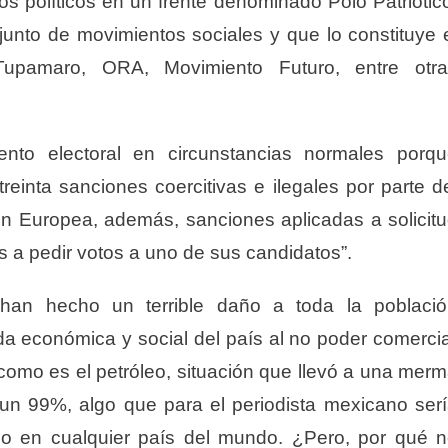
os políticos en un frente denominado Polo Patriótic
junto de movimientos sociales y que lo constituye 
amaro, ORA, Movimiento Futuro, entre otra
nto electoral en circunstancias normales porq
einta sanciones coercitivas e ilegales por parte d
n Europea, además, sanciones aplicadas a solicit
 a pedir votos a uno de sus candidatos”.
han hecho un terrible daño a toda la poblaci
ida económica y social del país al no poder comerci
 como es el petróleo, situación que llevó a una mer
 un 99%, algo que para el periodista mexicano ser
no en cualquier país del mundo. ¿Pero, por qué 