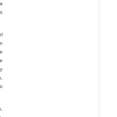
ma
os
el
en
ye
e
 y
s,
to
s,