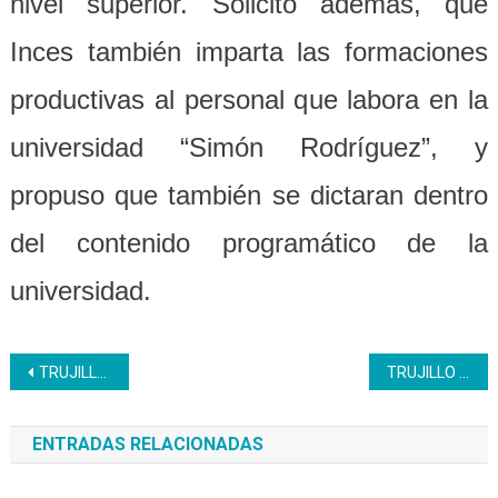
nivel superior. Solicitó además, que
Inces también imparta las formaciones
productivas al personal que labora en la
universidad “Simón Rodríguez”, y
propuso que también se dictaran dentro
del contenido programático de la
universidad.
Navegación
TRUJILLO | Inces acredita 1ra promoción de bachilleres productivos
TRUJILLO | Inces se une al plan Escuelas Abiertas por la Paz
de
ENTRADAS RELACIONADAS
entradas