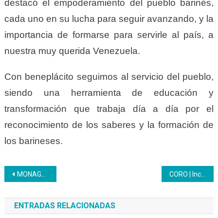
destacó el empoderamiento del pueblo barinés,
cada uno en su lucha para seguir avanzando, y la
importancia de formarse para servirle al país, a
nuestra muy querida Venezuela.
Con beneplácito seguimos al servicio del pueblo,
siendo una herramienta de educación y
transformación que trabaja día a día por el
reconocimiento de los saberes y la formación de
los barineses.
Navegación
MONAGAS | Más de 14.000 mujeres se han ido formando gracias a la Gran misión Venezuela Mujer
CORO | Inces y Gran Misión Venezuela Mujer entregaron certificados en la Costa Oriental de Falcón
de
ENTRADAS RELACIONADAS
entradas