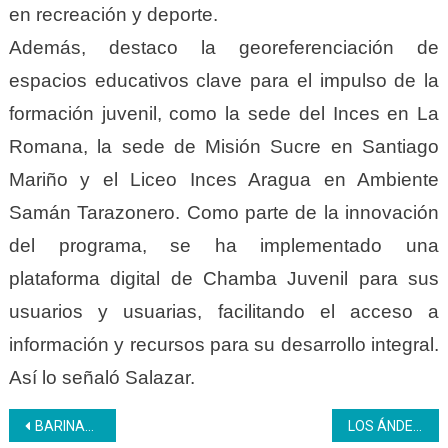
en recreación y deporte.
Además, destaco la georeferenciación de
espacios educativos clave para el impulso de la
formación juvenil, como la sede del Inces en La
Romana, la sede de Misión Sucre en Santiago
Mariño y el Liceo Inces Aragua en Ambiente
Samán Tarazonero. Como parte de la innovación
del programa, se ha implementado una
plataforma digital de Chamba Juvenil para sus
usuarios y usuarias, facilitando el acceso a
información y recursos para su desarrollo integral.
Así lo señaló Salazar.
Navegación
BARINAS |Con mucha alegría celebramos el día del niño
LOS ÁNDES | Coral del Inces Mérida ofreció concierto en la Cocha Acústica