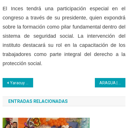
El Inces tendrá una participación especial en el
congreso a través de su presidente, quien expondrá
sobre la formación como pilar fundamental dentro del
sistema de seguridad social. La intervención del
instituto destacará su rol en la capacitación de los
trabajadores como parte integral del derecho a la
protección social.
Navegación
Yaracuy | Nuevos emprendimientos surgen tras cierre de unidad curricular
ARAGUA | ¡El Inces se anotó a la Navidad con deportes!
de
ENTRADAS RELACIONADAS
entradas