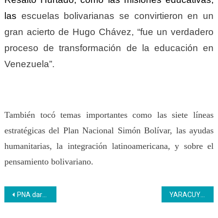
las
escuelas bolivarianas se convirtieron en un
gran acierto de Hugo Chávez, “fue un verdadero
proceso de transformación de la educación en
Venezuela”.
También tocó temas importantes como las siete líneas
estratégicas del Plan Nacional Simón Bolívar, las ayudas
humanitarias, la integración latinoamericana, y sobre el
pensamiento bolivariano.
Navegación
PNA dará inicio a nuevas formaciones en el segundo trimestre del 2023
YARACUY | Edificio anexo a la Gerencia Regional del Inces será recuperado
de