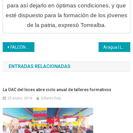
para así dejarlo en óptimas condiciones, y que
esté dispuesto para la formación de los jóvenes
de la patria, expresó Torrealba.
Navegación
FALCÓN | Inces recordó aportes educativos del comandante Chávez
Aragua | La División de Servicios y Mantenimiento trabajan con ahínco para el mantenimiento adecuado de los espacios
de
ENTRADAS RELACIONADAS
entradas
La OAC del Inces abre ciclo anual de talleres formativos
25 enero, 2018
Gilberto Daly