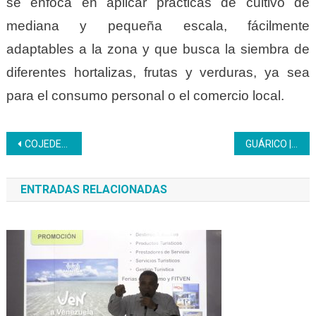
se enfoca en aplicar prácticas de cultivo de
mediana y pequeña escala, fácilmente
adaptables a la zona y que busca la siembra de
diferentes hortalizas, frutas y verduras, ya sea
para el consumo personal o el comercio local.
Navegación
COJEDES | Participantes del Programa Turismo muestran variedad de panes dulces y salados
GUÁRICO | El Inces regresa a clases con una verdadera fiesta
de
ENTRADAS RELACIONADAS
entradas