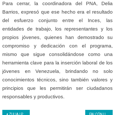
Para cerrar, la coordinadora del PNA, Delia
Barrios, expresó que ese hecho era el resultado
del esfuerzo conjunto entre el Inces, las
entidades de trabajo, los representantes y los
propios jóvenes, quienes han demostrado su
compromiso y dedicación con el programa,
mismo que sigue consolidándose como una
herramienta clave para la inserción laboral de los
jóvenes en Venezuela, brindando no solo
conocimientos técnicos, sino también valores y
principios que les permitirán ser ciudadanos
responsables y productivos.
Navegación
ZULIA | Policías de la Costa Oriental del Lago adquieren conocimientos para actuar en casos de emergencia
FALCÓN | Inces entregó certificados a mujeres y jóvenes de Paraguaná