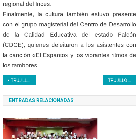
regional del Inces.
Finalmente, la cultura también estuvo presente
con el grupo magisterial del Centro de Desarrollo
de la Calidad Educativa del estado Falcón
(CDCE), quienes deleitaron a los asistentes con
la canción «El Espanto» y los vibrantes ritmos de
los tambores
Navegación
TRUJILLO | El Inces hizo entrega de botones y reconocimientos a los trabajadores por años de servicios
TRUJILLO | Inces realizó el plan vacacional comunitario El Arte de Hacer 2024
de
ENTRADAS RELACIONADAS
entradas