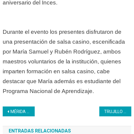
aniversario del Inces.
Durante el evento los presentes disfrutaron de
una presentación de salsa casino, escenificada
por María Samuel y Rubén Rodríguez, ambos
maestros voluntarios de la institución, quienes
imparten formación en salsa casino, cabe
destacar que María además es estudiante del
Programa Nacional de Aprendizaje.
Navegación
MÉRIDA | Inces reconoce la trayectoria de sus trabajadores
TRUJILLO | Se realizó una exitosa Jornada Médica y de Belleza en el Inces
de
ENTRADAS RELACIONADAS