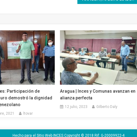
es: Participación de
Aragua | Inces y Comunas avanzan en
uro demostró la dignidad
alianza perfecta
venezolano
12 julio, 2023
Gilberto Daly
re, 2021
ltovar
Hecho para el Sitio Web INCES Copyright © 2018 Rif: G-20009922-4