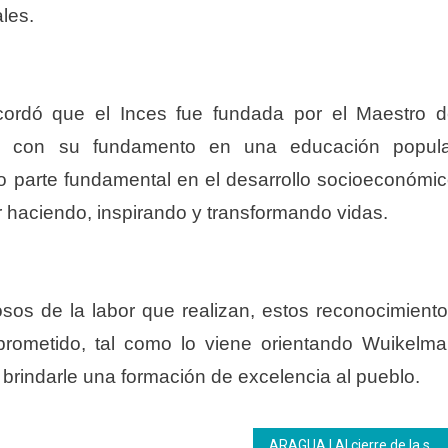
les.
cordó que el Inces fue fundada por el Maestro 
oa, con su fundamento en una educación popula
o parte fundamental en el desarrollo socioeconómi
er haciendo, inspirando y transformando vidas.
osos de la labor que realizan, estos reconocimient
prometido, tal como lo viene orientando Wuikelm
brindarle una formación de excelencia al pueblo.
ARAGUA | Al cierre de la semana 65 aniversario los trabajadores disfrutaron de un agasajo especial