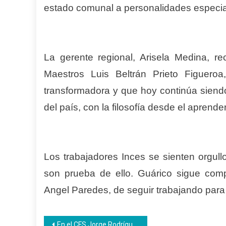
estado comunal a personalidades especia
La gerente regional, Arisela Medina,
re
Maestros Luis Beltrán Prieto Figuer
transformadora y que hoy continúa siend
del país,
con la filosofía desde el aprend
Los trabajadores Inces se sienten orgull
son prueba de ello. Guárico sigue com
Angel Paredes, de seguir trabajando para 
Navegación
En el CFS Jorge Rodríguez culminaron once unidades curriculares