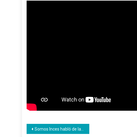
Navegación
Somos Inces habló de la Inteligencia Artificial en su edición número 292