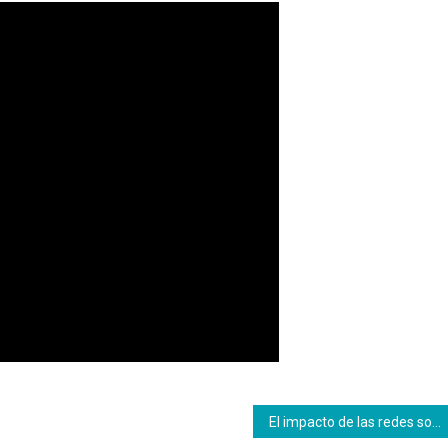
El impacto de las redes sociales: una visión crítica y constructiva desde la visión de @ricardokonducta