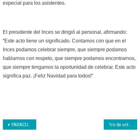
especial para los asistentes.
El presidente del Inces se dirigió al personal, afirmando:
“Este acto tiene un significado. Contamos con que en el
Inces podamos celebrar siempre, que siempre podamos
hablarnos con respeto, que siempre podamos encontrarnos,
que siempre tengamos la oportunidad de celebrar. Este acto
significa paz. ¡Feliz Navidad para todos!”
Navegación
YARACUY | Participantes de la unidad curricular soldadura básica realizan recuperación de mesas – sillas
1ro de octubre. Día del Aprendiz Inces
de