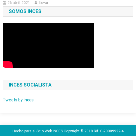
26 abril, 2021
ltovar
SOMOS INCES
INCES SOCIALISTA
Tweets by Inces
Hecho para el Sitio Web INCES Copyright © 2018 Rif: G-20009922-4