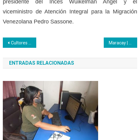
presidente del Inces Wuikelman Angel y el
viceministro de Atención Integral para la Migración
Venezolana Pedro Sassone.
Navegación
Cultores venezolanos agradecen formación del Inces como promotores culturales
Maracay | El Inces región Aragua dió la bienvenida a la Navidad
de
ENTRADAS RELACIONADAS
entradas