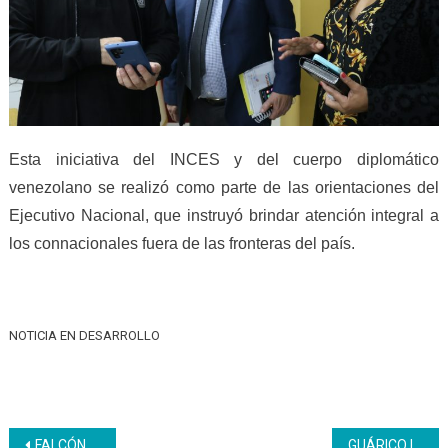
Esta iniciativa del INCES y del cuerpo diplomático
venezolano se realizó como parte de las orientaciones del
Ejecutivo Nacional, que instruyó brindar atención integral a
los connacionales fuera de las fronteras del país.
NOTICIA EN DESARROLLO
Navegación
FALCÓN | La formación técnica profesional del Inces forma a trabajadores de Vietven en Electricidad Básica
GUÁRICO | Inces formación en repostería y pastelería