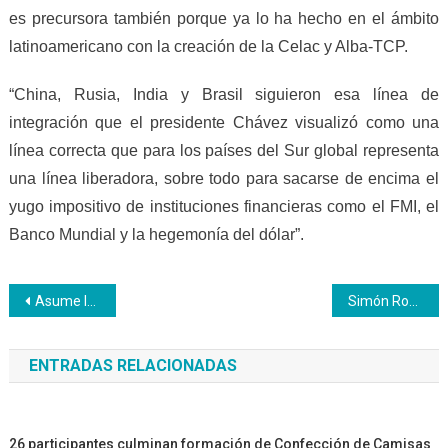
es precursora también porque ya lo ha hecho en el ámbito
latinoamericano con la creación de la Celac y Alba-TCP.
“China, Rusia, India y Brasil siguieron esa línea de
integración que el presidente Chávez visualizó como una
línea correcta que para los países del Sur global representa
una línea liberadora, sobre todo para sacarse de encima el
yugo impositivo de instituciones financieras como el FMI, el
Banco Mundial y la hegemonía del dólar”.
Navegación
Asume la Gerencia General del Inces Militar el CA Raúl Alexander Dam
Simón Rodríguez, maestro de ideas originales
de
ENTRADAS RELACIONADAS
entradas
26 participantes culminan formación de Confección de Camisas