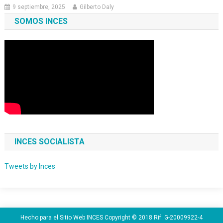
9 septiembre, 2025
Gilberto Daly
SOMOS INCES
INCES SOCIALISTA
Tweets by Inces
Hecho para el Sitio Web INCES Copyright © 2018 Rif: G-20009922-4