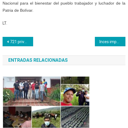
Nacional para el bienestar del pueblo trabajador y luchador de la
Patria de Bolívar.
LT.
Navegación
721 privados de libertad de Mérida se formaron en un oficio productivo
Inces impulsará nueva metodología de proyectos productivos
de
ENTRADAS RELACIONADAS
entradas