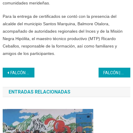
comunidades merideñas.
Para la entrega de certificados se contó con la presencia del
alcalde del municipio Santos Marquina, Balmore Otalora,
acompañado de autoridades regionales del Inces y de la Misión
Negra Hipólita, el maestro técnico productivo (MTP) Ricardo
Ceballos, responsable de la formación, así como familiares y
amigos de los participantes.
Navegación
FALCÓN | En el centro de formación José Leonardo Chirino del Inces la juventud aprende sobre Comunicación Oral y Escrita
FALCÓN | En Inces socializaron orientaciones de la II Convocatoria para becas nacionales de posgrado y fortalecimiento académico
de
ENTRADAS RELACIONADAS
entradas