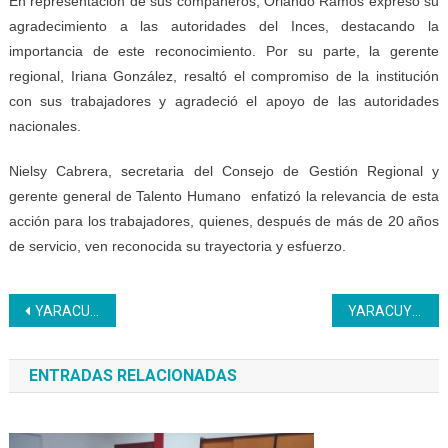
En representación de sus compañeros, Orlando Ramos expresó su
agradecimiento a las autoridades del Inces, destacando la
importancia de este reconocimiento. Por su parte, la gerente
regional, Iriana González, resaltó el compromiso de la institución
con sus trabajadores y agradeció el apoyo de las autoridades
nacionales.
Nielsy Cabrera, secretaria del Consejo de Gestión Regional y
gerente general de Talento Humano enfatizó la relevancia de esta
acción para los trabajadores, quienes, después de más de 20 años
de servicio, ven reconocida su trayectoria y esfuerzo.
Navegación
YARACUY | Inces entregó 70 certificados a oficiales de seguridad de empresa privada
YARACUY | Trabajadores del Inces son honrados al recibir ascenso y titularidad de cargos
de
ENTRADAS RELACIONADAS
entradas