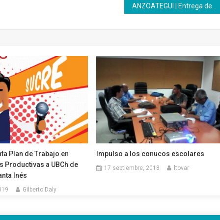
ANZOATEGUI | Entrega de certificados en el centro de formación Eulalia Buroz
ta Plan de Trabajo en
Impulso a los conucos escolares
 Productivas a UBCh de
17 septiembre, 2018
ltovar
nta Inés
019
Gilberto Daly