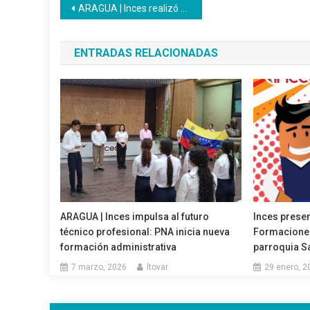
Navegación
ARAGUA | Inces realizó el taller Ninguna Adicción es Insignificante
de
ENTRADAS RELACIONADAS
entradas
ARAGUA | Inces impulsa al futuro
Inces presen
técnico profesional: PNA inicia nueva
Formaciones
formación administrativa
parroquia Sa
7 marzo, 2026
ltovar
29 enero, 2