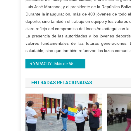
Luis José Marcano; y el presidente de la República Boli
Durante la inauguración, más de 400 jóvenes de todo el
deporte, sino también el trabajo en equipo y los valores 
claro reflejo del compromiso del Inces Anzoátegui con la 
La presencia de las autoridades y los jóvenes deportist
valores fundamentales de las futuras generaciones. E
saludable, sino que también refuerzan los lazos comunitar
Navegación
YARACUY | Más de 55 mil participantes formó el Inces este 2024
de
ENTRADAS RELACIONADAS
entradas