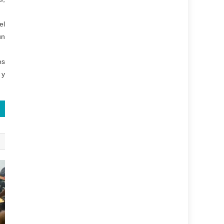
el
un
os
 y